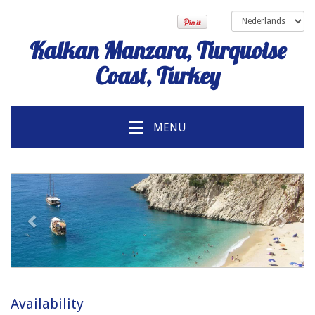
Kalkan Manzara, Turquoise
Coast, Turkey
MENU
voorgaand
Volg
Availability